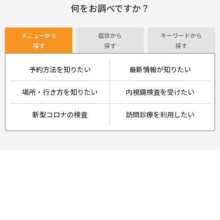
何をお調べですか？
メニューから
症状から
キーワードから
探す
探す
探す
予約方法を知りたい
最新情報が知りたい
場所・行き方を知りたい
内視鏡検査を受けたい
新型コロナの検査
訪問診療を利用したい
風邪症状がある
ネット予約
食生活を改善したい
WEB問診
風しん抗体検査
いびきが酷い
もの忘れがある
健康診断
混雑する時間・曜日
禁煙したい
下痢・嘔吐がある
帯状疱疹ワクチン
感染対策