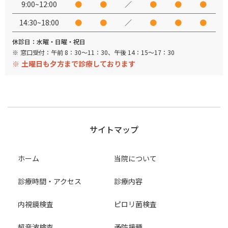
9:00~12:00
●
●
／
●
●
●
14:30~18:00
●
●
／
●
●
●
休診日：水曜・日曜・祝日
窓口受付：午前 8：30～11：30、午後 14：15～17：30
土曜日も夕方まで診療しております
サイトマップ
ホーム
当院について
診療時間・アクセス
診療内容
内視鏡検査
ピロリ菌検査
超音波検査
予防接種